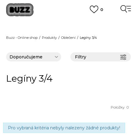
0
FINAL SALE AŽ -60 %
+ EXTRA SLEVA 10 % POUZE DO 9.8.
VÍCE
DOPRAVA ZDARMA
pro objednávky nad 2.500 Kč
(neplatí pro Click&Collect)
Buzz - Online shop
Produkty
Oblečení
Legíny 3/4
VÍCE
Filtry
Legíny 3/4
Položky
0
Pro vybraná kritéria nebyly nalezeny žádné produkty!