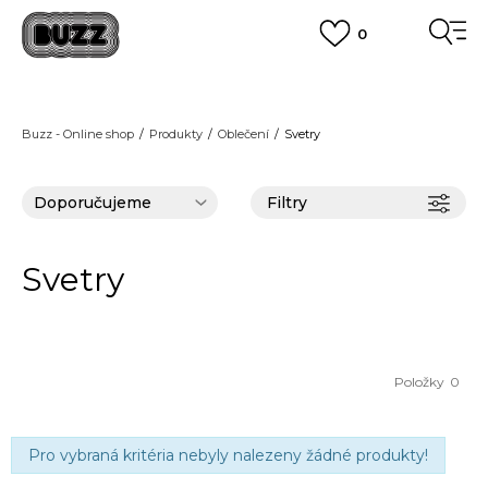
0
FINAL SALE AŽ -60 %
+ EXTRA SLEVA 10 % POUZE DO 9.8.
VÍCE
DOPRAVA ZDARMA
pro objednávky nad 2.500 Kč
(neplatí pro Click&Collect)
Buzz - Online shop
Produkty
Oblečení
Svetry
VÍCE
Filtry
Svetry
Položky
0
Pro vybraná kritéria nebyly nalezeny žádné produkty!