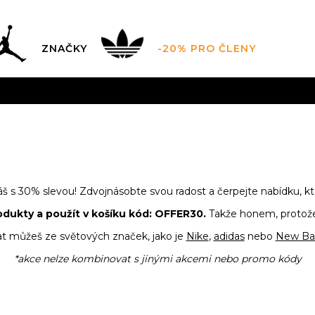
ZNAČKY
-20% PRO ČLENY
AL SALE AŽ -60 %
+ EXTRA SLEVA 10 % POUZE DO 9.8.
DARMA
pro objednávky nad 2.500 Kč
(neplatí pro Click&
1+1= SLEVA -30 %
s 30% slevou! Zdvojnásobte svou radost a čerpejte nabídku, kter
odukty a použít v košíku kód: OFFER30.
Takže honem, protože
at můžeš ze světových značek, jako je
Nike
,
adidas
nebo
New Ba
*akce nelze kombinovat s jinými akcemi nebo promo kódy