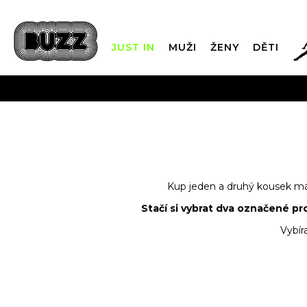
JUST IN
MUŽI
ŽENY
DĚTI
FIN
DOPRAVA Z
Kup jeden a druhý kousek máš 
Stačí si vybrat dva označené pr
Vybír