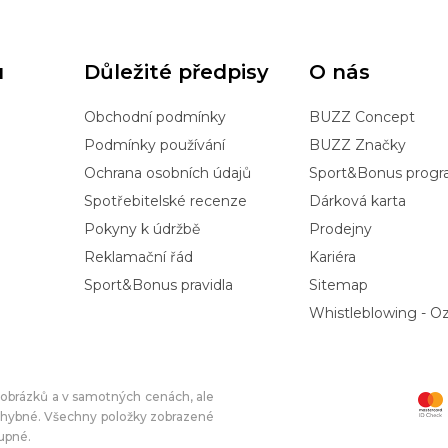
u
Důležité předpisy
O nás
Obchodní podmínky
BUZZ Concept
Podmínky používání
BUZZ Značky
Ochrana osobních údajů
Sport&Bonus prog
Spotřebitelské recenze
Dárková karta
Pokyny k údržbě
Prodejny
Reklamační řád
Kariéra
Sport&Bonus pravidla
Sitemap
Whistleblowing - 
í obrázků a v samotných cenách, ale
chybné. Všechny položky zobrazené
tupné.