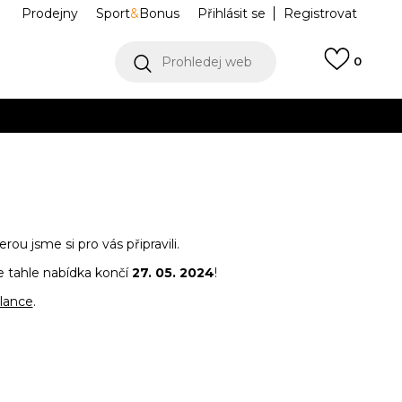
Prodejny
Sport
&
Bonus
Přihlásit se
Registrovat
Prohledej web
0
VÍCE
Collect)
VÍCE
ou jsme si pro vás připravili.
 tahle nabídka končí
27. 05. 2024
!
lance
.