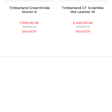
Timberland GreenStride
Timberland GT Scramble
Motion 6
Mid Leather W
1.999,00
Kč
2.499,00
Kč
3.999,00
Kč
3.599,00
Kč
Sleva
50
%
Sleva
30
%