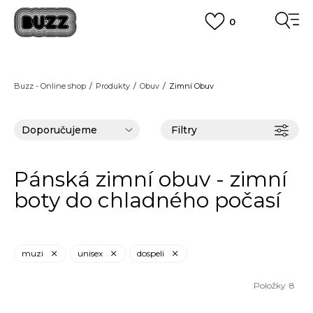
0
FINAL SALE AŽ -60 %
+ EXTRA SLEVA 10 % POUZE DO 9.8.
VÍCE
DOPRAVA ZDARMA
pro objednávky nad 2.500 Kč
(neplatí pro Click&Collect)
Buzz - Online shop
Produkty
Obuv
Zimní Obuv
VÍCE
Filtry
Pánská zimní obuv - zimní
boty do chladného počasí
muzi
unisex
dospeli
Položky
8