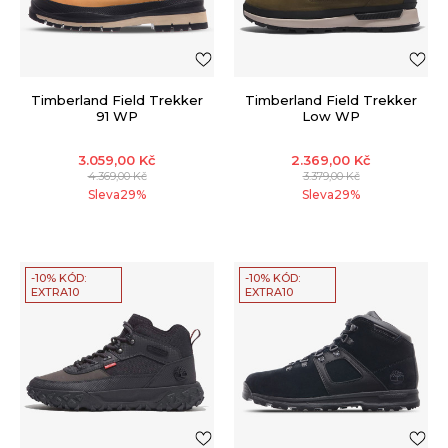
Timberland Field Trekker
Timberland Field Trekker
91 WP
Low WP
3.059,00
Kč
2.369,00
Kč
4.369,00
Kč
3.379,00
Kč
Sleva
29
%
Sleva
29
%
-10% KÓD:
-10% KÓD:
EXTRA10
EXTRA10