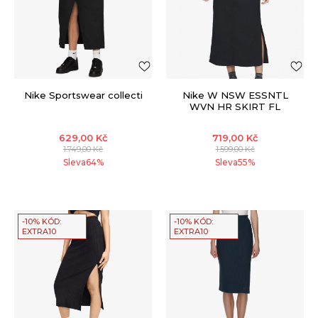
Nike Sportswear collecti
Nike W NSW ESSNTL
WVN HR SKIRT FL
629,00
Kč
719,00
Kč
1.749,00
Kč
1.599,00
Kč
Sleva
64
%
Sleva
55
%
-10% KÓD:
-10% KÓD:
EXTRA10
EXTRA10