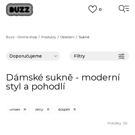
0
FINAL SALE AŽ -60 %
+ EXTRA SLEVA 10 % POUZE DO 9.8.
VÍCE
DOPRAVA ZDARMA
pro objednávky nad 2.500 Kč
(neplatí pro Click&Collect)
Buzz - Online shop
Produkty
Oblečení
Sukně
VÍCE
Filtry
Dámské sukně - moderní
styl a pohodlí
unisex
zeny
dospeli
Položky
26