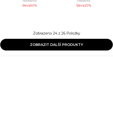
1.549,00
Kč
1.199,00
Kč
Sleva
50
%
Sleva
20
%
Zobrazeno
24
z
26
Položky
ZOBRAZIT DALŠÍ PRODUKTY