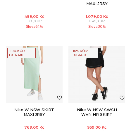
MAXI JRSY
499,00
Kč
1.079,00
Kč
1.399,00
Kč
1.549,00
Kč
Sleva
64
%
Sleva
30
%
-10% KÓD:
-10% KÓD:
EXTRA10
EXTRA10
Nike W NSW SKIRT
Nike W NSW SWSH
MAXI JRSY
WVN HR SKIRT
769,00
Kč
959,00
Kč