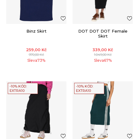
Binz Skirt
DOT DOT DOT Female
Skirt
259,00
Kč
339,00
Kč
970,00
Kč
1.049,00
Kč
Sleva
73
%
Sleva
67
%
-10% KÓD:
-10% KÓD:
EXTRA10
EXTRA10