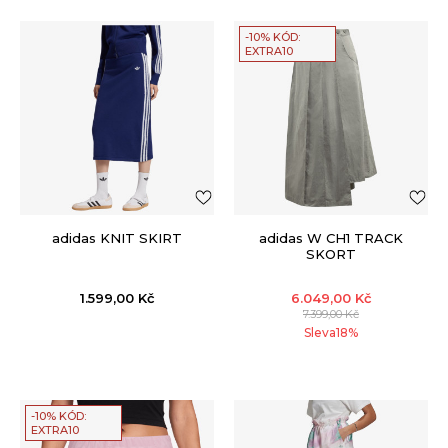
-10% KÓD:
EXTRA10
adidas KNIT SKIRT
adidas W CH1 TRACK
SKORT
1.599,00
Kč
6.049,00
Kč
7.399,00
Kč
Sleva
18
%
-10% KÓD:
EXTRA10