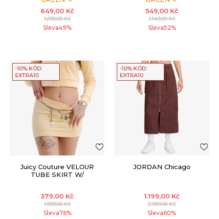
649,00
Kč
549,00
Kč
1.290,00
Kč
1.149,00
Kč
Sleva
49
%
Sleva
52
%
-10% KÓD:
-10% KÓD:
EXTRA10
EXTRA10
Juicy Couture VELOUR
JORDAN Chicago
TUBE SKIRT W/
DIAMANTE
379,00
Kč
1.199,00
Kč
1.599,00
Kč
2.999,00
Kč
Sleva
76
%
Sleva
60
%