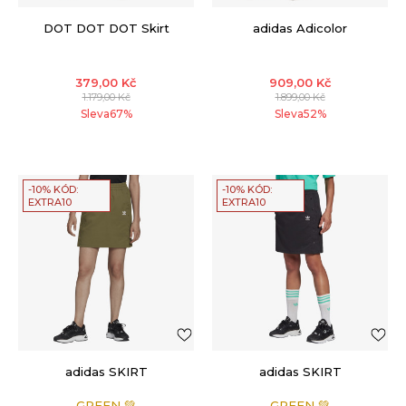
DOT DOT DOT Skirt
adidas Adicolor
379,00
Kč
909,00
Kč
1.179,00
Kč
1.899,00
Kč
Sleva
67
%
Sleva
52
%
-10% KÓD:
-10% KÓD:
EXTRA10
EXTRA10
adidas SKIRT
adidas SKIRT
GREEN 💚
GREEN 💚