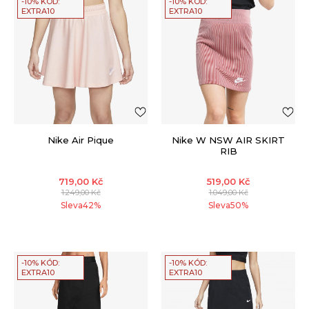
-10% KÓD:
-10% KÓD:
EXTRA10
EXTRA10
Nike Air Pique
Nike W NSW AIR SKIRT
RIB
719,00
Kč
519,00
Kč
1.249,00
Kč
1.049,00
Kč
Sleva
42
%
Sleva
50
%
-10% KÓD:
-10% KÓD:
EXTRA10
EXTRA10