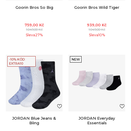
Goorin Bros So Big
Goorin Bros Wild Tiger
759,00
Kč
939,00
Kč
1.049,00
Kč
1.049,00
Kč
Sleva
27
%
Sleva
10
%
-10% KÓD:
NEW
EXTRA10
JORDAN Blue Jeans &
JORDAN Everyday
Bling
Essentials