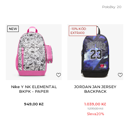
Položky
20
NEW
-10% KÓD:
EXTRA10
Nike Y NK ELEMENTAL
JORDAN JAN JERSEY
BKPK - PAPER
BACKPACK
949,00
Kč
1.039,00
Kč
1.299,00
Kč
Sleva
20
%