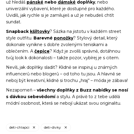
už hledáš
pánské
nebo
dámské
doplňky
, nebo
univerzální vybavení, které je dostupné pro každého.
Uvidíš, jak rychle si je zamiluješ a už je nebudeš chtít
sundat.
Snapback
kšiltovky
? Sázka na jistotu v každém street
style outfitu.
Barevné
ponožky
? Stylový detail, který
dokonale vynikne s dobře zvolenými teniskami a
oblečením. A
čepice
? Když je zvolíš správně, dotáhnou
tvůj look k dokonalosti – takže pozor, vybírej je s citem.
Nevíš, jak doplňky sladit? Klidně se inspiruj u známých
influencerů nebo blogerů – od toho tu jsou. A hlavně se
neboj být kreativní, klidně si trochu „hraj“ – móda je zábava!
Nezapomeň –
všechny doplňky z Buzz nabídky se nosí
s dávkou sebevědomí
a stylu. A právě to z tebe udělá
módní osobnost, která se nebojí ukázat svou originalitu.
deti-chlapci
deti-divky