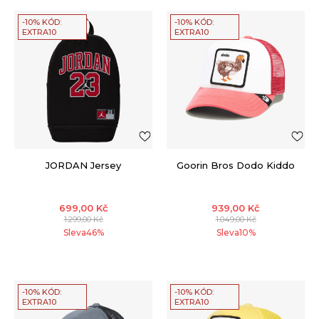
-10% KÓD:
-10% KÓD:
EXTRA10
EXTRA10
JORDAN Jersey
Goorin Bros Dodo Kiddo
699,00
Kč
939,00
Kč
1.299,00
Kč
1.049,00
Kč
Sleva
46
%
Sleva
10
%
-10% KÓD:
-10% KÓD:
EXTRA10
EXTRA10