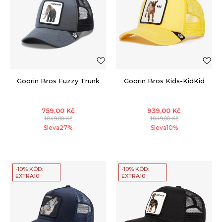
Goorin Bros Fuzzy Trunk
Goorin Bros Kids-KidKid
759,00
Kč
939,00
Kč
1.049,00
Kč
1.049,00
Kč
Sleva
27
%
Sleva
10
%
-10% KÓD:
-10% KÓD:
EXTRA10
EXTRA10