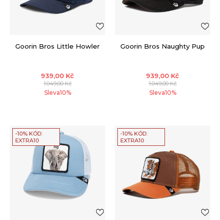
Goorin Bros Little Howler
Goorin Bros Naughty Pup
939,00
Kč
939,00
Kč
1.049,00
Kč
1.049,00
Kč
Sleva
10
%
Sleva
10
%
-10% KÓD:
-10% KÓD:
EXTRA10
EXTRA10