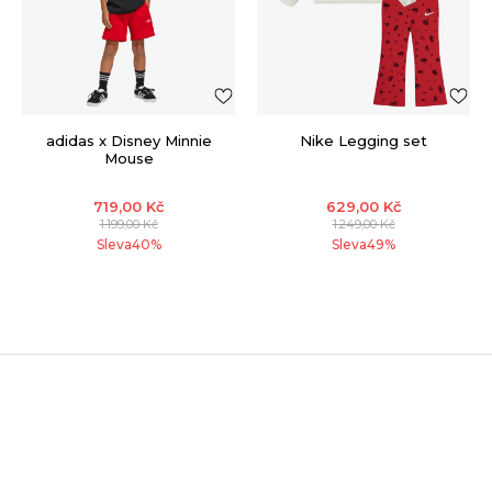
adidas x Disney Minnie
Nike Legging set
Mouse
719,00
Kč
629,00
Kč
1.199,00
Kč
1.249,00
Kč
Sleva
40
%
Sleva
49
%