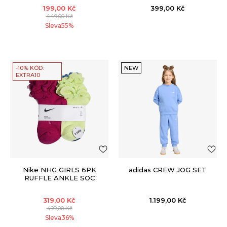
199,00
Kč
399,00
Kč
449,00
Kč
Sleva
55
%
-10% KÓD:
NEW
EXTRA10
Nike NHG GIRLS 6PK
adidas CREW JOG SET
RUFFLE ANKLE SOC
319,00
Kč
1.199,00
Kč
499,00
Kč
Sleva
36
%