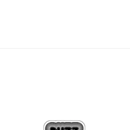
GREEN 💚
3.499,00
Kč
3.729,00
Kč
Sleva
6
%