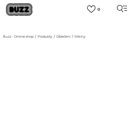
0
DOPRAVA ZDARMA
pro objednávky nad 2.500 Kč
(neplatí pro Click&Collect)
VÍCE
Buzz - Online shop
Produkty
Oblečení
Mikiny