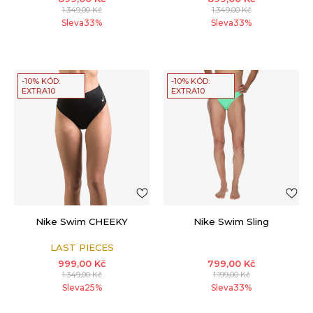
1.349,00
Kč
1.349,00
Kč
Sleva
33
%
Sleva
33
%
-10% KÓD:
-10% KÓD:
EXTRA10
EXTRA10
Nike Swim CHEEKY
Nike Swim Sling
LAST PIECES
999,00
Kč
799,00
Kč
1.349,00
Kč
1.199,00
Kč
Sleva
25
%
Sleva
33
%