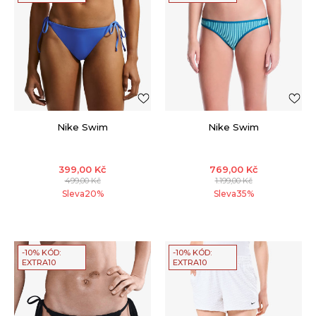
Nike Swim
Nike Swim
399,00
Kč
769,00
Kč
499,00
Kč
1.199,00
Kč
Sleva
20
%
Sleva
35
%
-10% KÓD:
-10% KÓD:
EXTRA10
EXTRA10