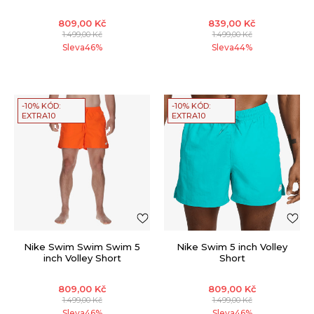
809,00
Kč
839,00
Kč
1.499,00
Kč
1.499,00
Kč
Sleva
46
%
Sleva
44
%
-10% KÓD:
-10% KÓD:
EXTRA10
EXTRA10
Nike Swim Swim Swim 5
Nike Swim 5 inch Volley
inch Volley Short
Short
809,00
Kč
809,00
Kč
1.499,00
Kč
1.499,00
Kč
Sleva
46
%
Sleva
46
%