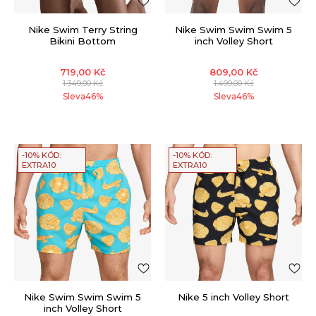
Nike Swim Terry String
Nike Swim Swim Swim 5
Bikini Bottom
inch Volley Short
719,00
Kč
809,00
Kč
1.349,00
Kč
1.499,00
Kč
Sleva
46
%
Sleva
46
%
-10% KÓD:
-10% KÓD:
EXTRA10
EXTRA10
Nike Swim Swim Swim 5
Nike 5 inch Volley Short
inch Volley Short