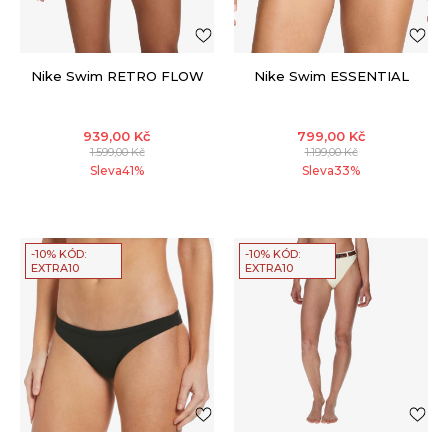
Nike Swim RETRO FLOW
Nike Swim ESSENTIAL
939,00
Kč
799,00
Kč
1.599,00
Kč
1.199,00
Kč
Sleva
41
%
Sleva
33
%
-10% KÓD:
-10% KÓD:
EXTRA10
EXTRA10