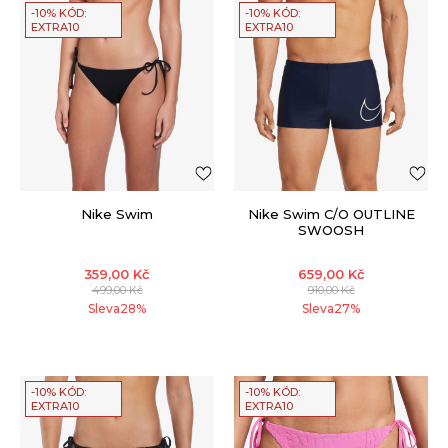
-10% KÓD:
-10% KÓD:
EXTRA10
EXTRA10
Nike Swim
Nike Swim C/O OUTLINE
SWOOSH
359,00
Kč
659,00
Kč
499,00
Kč
910,00
Kč
Sleva
28
%
Sleva
27
%
-10% KÓD:
-10% KÓD:
EXTRA10
EXTRA10