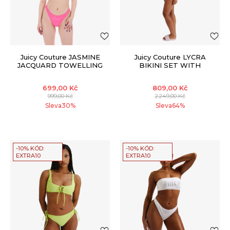
Juicy Couture JASMINE
Juicy Couture LYCRA
JACQUARD TOWELLING
BIKINI SET WITH
BIKINI
LATTICE DETAILING
699,00
Kč
809,00
Kč
999,00
Kč
2.249,00
Kč
Sleva
30
%
Sleva
64
%
-10% KÓD:
-10% KÓD:
EXTRA10
EXTRA10