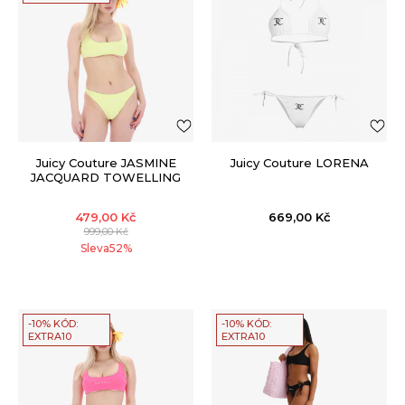
Juicy Couture JASMINE
Juicy Couture LORENA
JACQUARD TOWELLING
BIKINI
479,00
Kč
669,00
Kč
999,00
Kč
Sleva
52
%
-10% KÓD:
-10% KÓD:
EXTRA10
EXTRA10