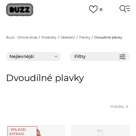
0
FINAL SALE AŽ -60 %
+ EXTRA SLEVA 10 % POUZE DO 9.8.
VÍCE
DOPRAVA ZDARMA
pro objednávky nad 2.500 Kč
(neplatí pro Click&Collect)
Buzz - Online shop
Produkty
Oblečení
Plavky
Dvoudílné plavky
VÍCE
Filtry
Dvoudílné plavky
Položky
6
-10% KÓD:
EXTRA10