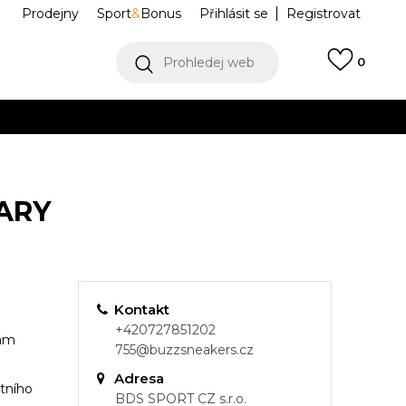
Prodejny
Sport
&
Bonus
Přihlásit se
Registrovat
Prohledej web
0
VÍCE
Collect)
VÍCE
ARY
Kontakt
+420727851202
vám
755@buzzsneakers.cz
Adresa
otního
BDS SPORT CZ s.r.o.