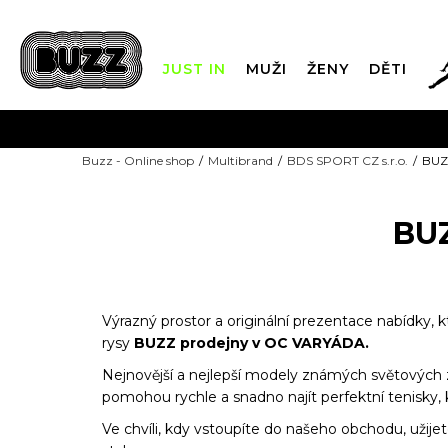
JUST IN
MUŽI
ŽENY
DĚTI
FIN
Buzz - Online shop
Multibrand
BDS SPORT CZ s.r.o.
BUZ
DOPRAVA Z
BU
Výrazný prostor a originální prezentace nabídky, k
rysy
BUZZ prodejny v OC VARYÁDA.
Nejnovější a nejlepší modely známých světových zna
pomohou rychle a snadno najít perfektní tenisky, 
Ve chvíli, kdy vstoupíte do našeho obchodu, užije