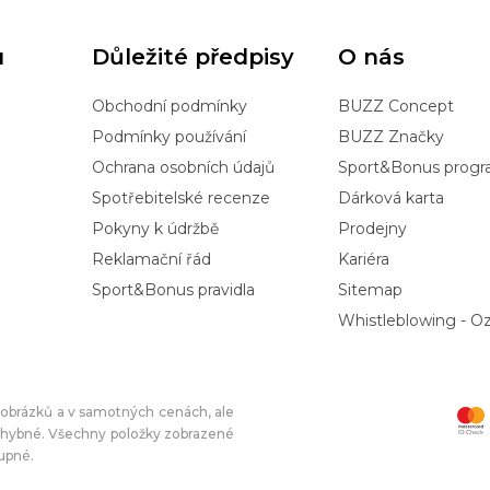
u
Důležité předpisy
O nás
Obchodní podmínky
BUZZ Concept
Podmínky používání
BUZZ Značky
Ochrana osobních údajů
Sport&Bonus prog
Spotřebitelské recenze
Dárková karta
Pokyny k údržbě
Prodejny
Reklamační řád
Kariéra
Sport&Bonus pravidla
Sitemap
Whistleblowing - 
í obrázků a v samotných cenách, ale
chybné. Všechny položky zobrazené
tupné.