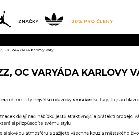
ZNAČKY
-20% PRO ČLENY
AL SALE AŽ -60 %
+ EXTRA SLEVA 10 % POUZE DO 9.8.
Z, OC VARYÁDA Karlovy Vary
DARMA
pro objednávky nad 2.500 Kč
(neplatí pro Click&
ZZ, OC VARYÁDA KARLOVY V
terá ohromí i ty největší milovníky
sneaker
kultury, to jsou hlavní
ček dělají naši nabídku ještě atraktivnější a přátelští prodejci 
které si přizpůsobíte svému stylu.
te si skvělou atmosféru a zažijete všechna kouzla městského živ