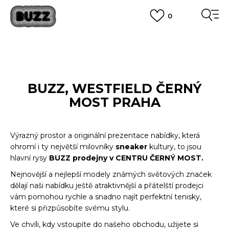
0
FINAL SALE AŽ -60 %
+ EXTRA SLEVA 10 % POUZE DO 9.8.
VÍCE
DOPRAVA ZDARMA
pro objednávky nad 2.500 Kč
(neplatí pro Click&Collect)
VÍCE
BUZZ, WESTFIELD ČERNÝ
MOST PRAHA
Výrazný prostor a originální prezentace nabídky, která
ohromí i ty největší milovníky
sneaker
kultury, to jsou
hlavní rysy
BUZZ prodejny v CENTRU ČERNÝ MOST.
Nejnovější a nejlepší modely známých světových značek
dělají naši nabídku ještě atraktivnější a přátelští prodejci
vám pomohou rychle a snadno najít perfektní tenisky,
které si přizpůsobíte svému stylu.
Ve chvíli, kdy vstoupíte do našeho obchodu, užijete si