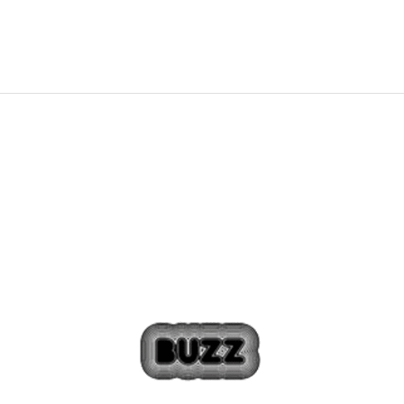
2.249,00
Kč
Sleva
50
%