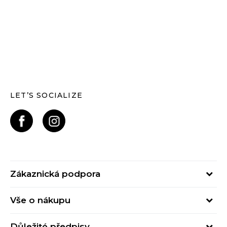
LET’S SOCIALIZE
Zákaznická podpora
Pondělí – Pátek
Vše o nákupu
od 09:00 do 17:00
Nejčastější dotazy
online@buzzsneakers.cz
Důležité předpisy