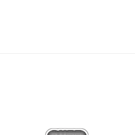
adidas SL 72 RS
2.399,00
Kč