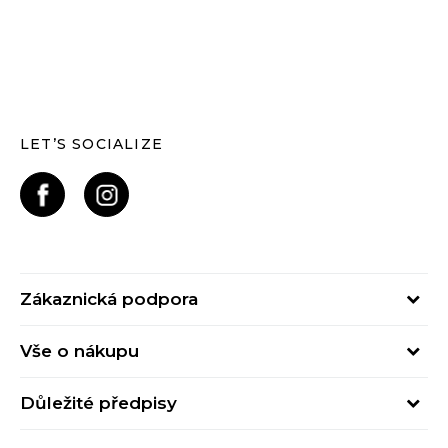
LET’S SOCIALIZE
Zákaznická podpora
Pondělí – Pátek
Vše o nákupu
od 09:00 do 17:00
Nejčastější dotazy
online@buzzsneakers.cz
Důležité předpisy
Stav objednávky
Kontakty
Obchodní podmínky
Způsoby platby