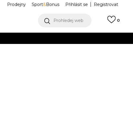
Prodejny
Sport
&
Bonus
Přihlásit se
Registrovat
Prohledej web
0
VÍCE
Collect)
VÍCE
orld Tour
312129-01
Informujte mě o slevách
robce:
3.199,00
Kč
37
37.5
38
38
38.5
39
39