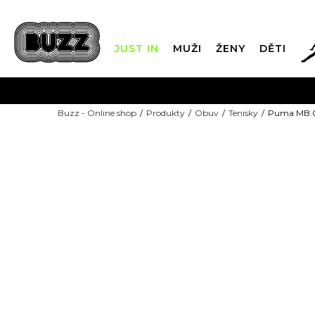
JUST IN
MUŽI
ŽENY
DĚTI
FIN
Buzz - Online shop
Produkty
Obuv
Tenisky
Puma MB.0
DOPRAVA Z
-10% KÓD: EXTRA10