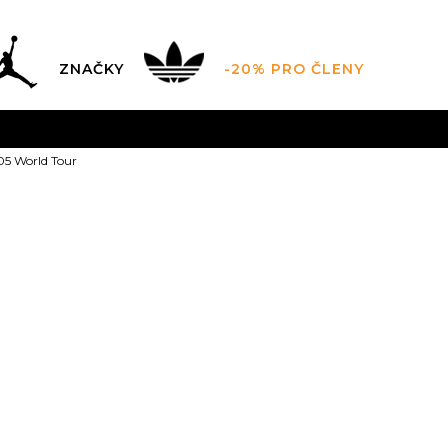
ZNAČKY
-20% PRO ČLENY
AL SALE AŽ -60 %
+ EXTRA SLEVA 10 % POUZE DO 9.8.
5 World Tour
DARMA
pro objednávky nad 2.500 Kč
(neplatí pro Click&
Puma MB.05 W
Sleva
50
%
1.599,00
Kč
Doporučená cena vý
35.5
36
36
37