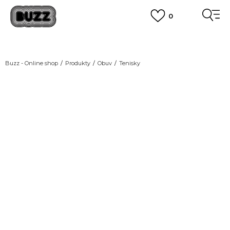
0
DOPRAVA ZDARMA
pro objednávky nad 2.500 Kč
(neplatí pro Click&Collect)
VÍCE
Buzz - Online shop
Produkty
Obuv
Tenisky