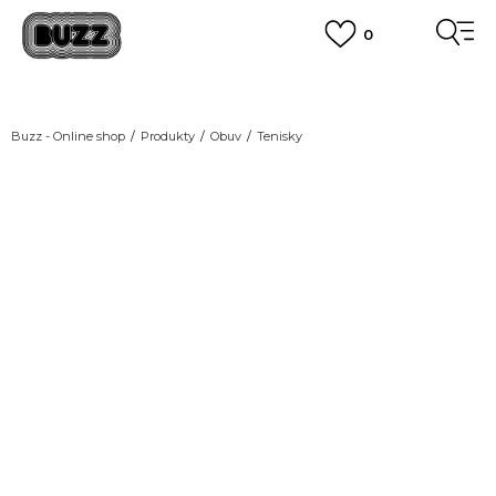
0
DOPRAVA ZDARMA
pro objednávky nad 2.500 Kč
(neplatí pro Click&Collect)
VÍCE
Buzz - Online shop
Produkty
Obuv
Tenisky