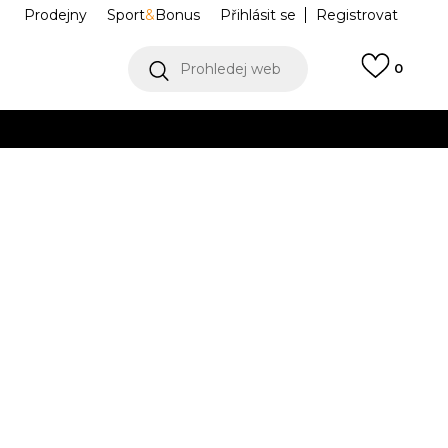
Prodejny
Sport
&
Bonus
Přihlásit se
Registrovat
Prohledej web
0
VÍCE
Collect)
VÍCE
 Control 5
IH1799
Informujte mě o slevách
robce:
2.699,00
Kč