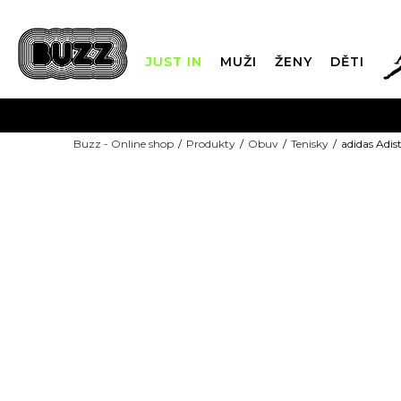
JUST IN
MUŽI
ŽENY
DĚTI
FIN
Buzz - Online shop
Produkty
Obuv
Tenisky
adidas Adis
DOPRAVA Z
-10% KÓD: EXTRA10