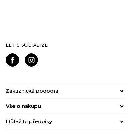
LET’S SOCIALIZE
Zákaznická podpora
Pondělí – Pátek
Vše o nákupu
od 09:00 do 17:00
Nejčastější dotazy
online@buzzsneakers.cz
Důležité předpisy
Stav objednávky
Kontakty