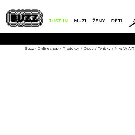
JUST IN
MUŽI
ŽENY
DĚTI
FIN
Buzz - Online shop
Produkty
Obuv
Tenisky
Nike W AI
DOPRAVA Z
NEW