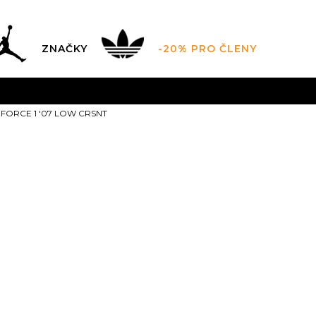
ZNAČKY
-20% PRO ČLENY
AL SALE AŽ -60 %
+ EXTRA SLEVA 10 % POUZE DO 9.8.
R FORCE 1 '07 LOW CRSNT
DARMA
pro objednávky nad 2.500 Kč
(neplatí pro Click&
Nike W AIR F
CRSNT
2.999,00
Kč
Doporučená cena vý
5
35.5
5.5
36
6
3