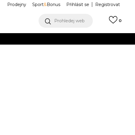
Prodejny
Sport
&
Bonus
Přihlásit se
Registrovat
Prohledej web
0
VÍCE
Collect)
VÍCE
ORCE 1 '07 LOW
IV5197-200
Informujte mě o slevách
robce:
2.999,00
Kč
6.5
6.5
37.5
7
38
24
7.5
38.5
8
39
25