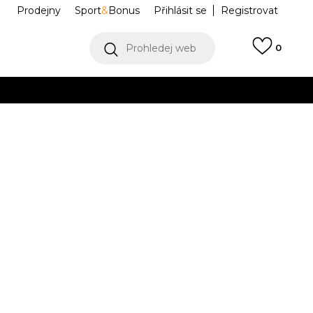
Prodejny
Sport
&
Bonus
Přihlásit se
Registrovat
Prohledej web
0
VÍCE
Collect)
VÍCE
chie
BZA251U802-01
Informujte mě o slevách
robce:
619,00
Kč
M
L
L
XL
XL
2XL
2XL