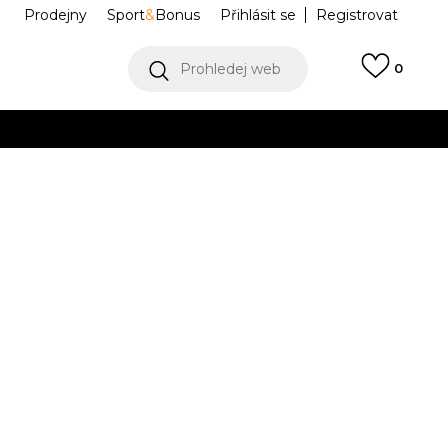
Prodejny
Sport
&
Bonus
Přihlásit se
Registrovat
Prohledej web
0
VÍCE
Collect)
VÍCE
 THE PANTHER
107-2489-VOI
Informujte mě o slevách
robce:
1.049,00
Kč