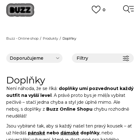
0
FINAL SALE AŽ -60 %
POUZE DO 9.8.
VÍCE
DOPRAVA ZDARMA
pro objednávky nad 2.500 Kč
(neplatí pro Click&Collect)
Buzz - Online shop
Produkty
Doplňky
VÍCE
Filtry
Doplňky
Není náhoda, že se říká:
doplňky umí pozvednout každý
outfit na vyšší level
. A právě proto bys je měl/a vybírat
pečlivě – stačí jedna chyba a styl jde úplně mimo. Ale
neboj, s doplňky z
Buzz Online Shopu
chybu rozhodně
neuděláš!
Jsou vybírané tak, aby si každý našel ten pravý kousek – ať
už hledáš
pánské
nebo
dámské
doplňky
, nebo
univerzální vybavení, které je dostupné pro každého.