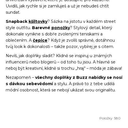
Uvidíš, jak rychle si je zamiluješ a už je nebudeš chtít
sundat.
Snapback
kšiltovky
? Sázka na jistotu v každém street
style outfitu.
Barevné
ponožky
? Stylový detail, který
dokonale vynikne s dobře zvolenými teniskami a
oblečením. A
čepice
? Když je zvolíš správně, dotáhnou
tvůj look k dokonalosti – takže pozor, vybírej je s citem.
Nevíš, jak doplňky sladit? Klidně se inspiruj u známých
influencerů nebo blogerů – od toho tu jsou. A hlavně se
neboj být kreativní, klidně si trochu „hraj“ – móda je zábava!
Nezapomeň –
všechny doplňky z Buzz nabídky se nosí
s dávkou sebevědomí
a stylu. A právě to z tebe udělá
módní osobnost, která se nebojí ukázat svou originalitu.
Položky
580