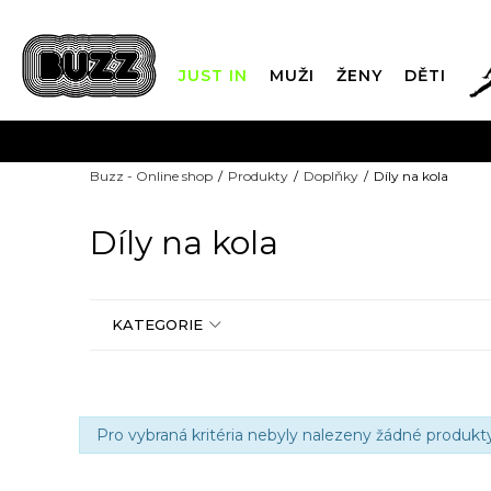
JUST IN
MUŽI
ŽENY
DĚTI
FIN
Buzz - Online shop
Produkty
Doplňky
Díly na kola
DOPRAVA Z
Díly na kola
KATEGORIE
Pro vybraná kritéria nebyly nalezeny žádné produkty