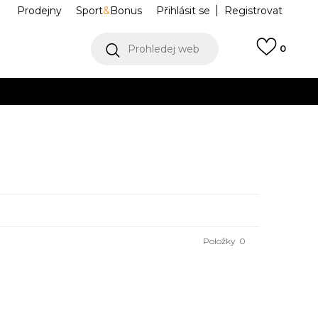
Prodejny
Sport
&
Bonus
Přihlásit se
Registrovat
Prohledej web
0
VÍCE
Collect)
VÍCE
Položky
0