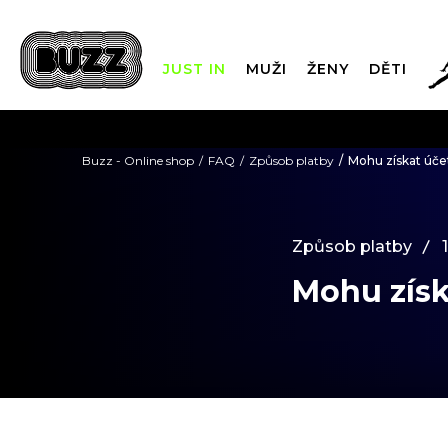
JUST IN
MUŽI
ŽENY
DĚTI
FIN
Buzz - Online shop
FAQ
Způsob platby
Mohu získat úče
DOPRAVA Z
Způsob platby
Mohu získ