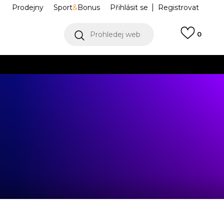
Prodejny
Sport
&
Bonus
Přihlásit se
Registrovat
Prohledej web
0
VÍCE
Collect)
VÍCE