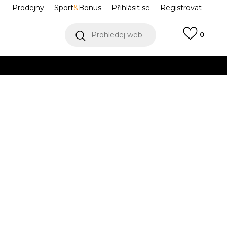
Prodejny
Sport
&
Bonus
Přihlásit se
Registrovat
Prohledej web
0
VÍCE
Collect)
VÍCE
eck
NESSG230-001
Informujte mě o slevách
robce:
999,00
Kč
M
L
L
XL
XL