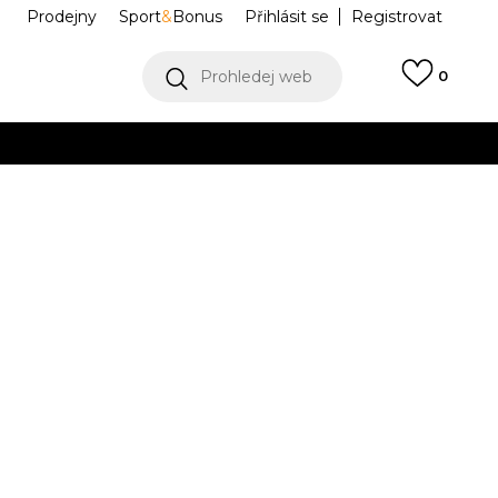
Prodejny
Sport
&
Bonus
Přihlásit se
Registrovat
Prohledej web
0
VÍCE
Collect)
VÍCE
will Cargo
MP41579-BK
L
XL
XL
2XL
2XL