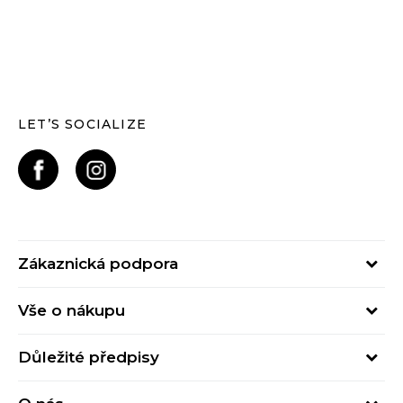
LET’S SOCIALIZE
Zákaznická podpora
Pondělí – Pátek
Vše o nákupu
od 09:00 do 17:00
Nejčastější dotazy
online@buzzsneakers.cz
Důležité předpisy
Stav objednávky
Kontakty
Obchodní podmínky
Způsoby platby