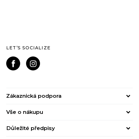
LET’S SOCIALIZE
Zákaznická podpora
Pondělí – Pátek
Vše o nákupu
od 09:00 do 17:00
Nejčastější dotazy
online@buzzsneakers.cz
Důležité předpisy
Stav objednávky
Kontakty