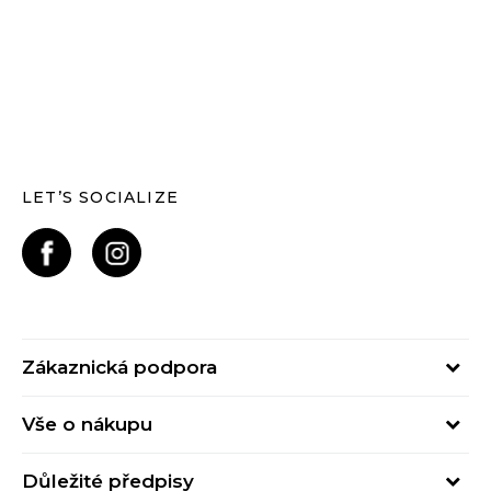
LET’S SOCIALIZE
Zákaznická podpora
Pondělí – Pátek
Vše o nákupu
od 09:00 do 17:00
Nejčastější dotazy
online@buzzsneakers.cz
Důležité předpisy