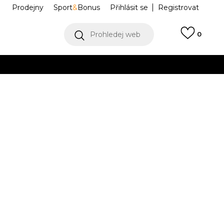
Prodejny
Sport
&
Bonus
Přihlásit se
Registrovat
Prohledej web
0
VÍCE
Collect)
VÍCE
e DEL RAY PANT
JCAP180-102
Informujte mě o slevách
robce:
2.599,00
Kč
S
M
M
L
L
XL
XL