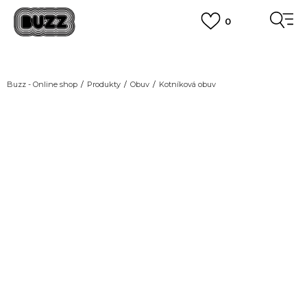
0
FINAL SALE AŽ -60 %
POUZE DO 9.8.
VÍCE
DOPRAVA ZDARMA
pro objednávky nad 2.500 Kč
(neplatí pro Click&Collect)
Buzz - Online shop
Produkty
Obuv
Kotníková obuv
VÍCE
FINAL SALE