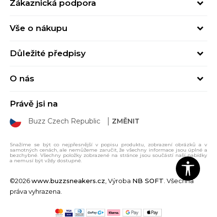
Zákaznická podpora
Pondělí – Pátek
Vše o nákupu
od 09:00 do 17:00
Nejčastější dotazy
online@buzzsneakers.cz
Důležité předpisy
Stav objednávky
Kontakty
Obchodní podmínky
Způsoby platby
O nás
Podmínky používání
Způsoby doručení
BUZZ Concept
Ochrana osobních údajů
Click&Collect
Právě jsi na
BUZZ Značky
Spotřebitelské recenze
Výměna zboží
Buzz Czech Republic
ZMĚNIT
Sport&Bonus program
Pokyny k údržbě
Vrácení zboží
Dárková karta
Reklamační řád
Klarna
Snažíme se být co nejpřesnější v popisu produktu, zobrazení obrázků a v
samotných cenách, ale nemůžeme zaručit, že všechny informace jsou úplné a
Prodejny
Sport&Bonus pravidla
bezchybné. Všechny položky zobrazené na stránce jsou součástí naší nabídky
a nemusí být vždy dostupné.
Kariéra
Sitemap
©2026
www.buzzsneakers.cz
, Výroba
NB SOFT
. Všechna
práva vyhrazena.
Whistleblowing - Oznámení