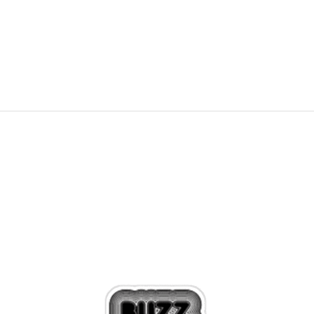
3.529,00
Kč
5.879,00
Kč
Sleva
39
%