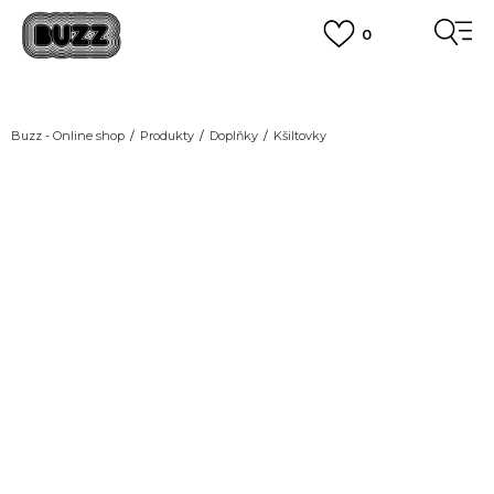
0
DOPRAVA ZDARMA
pro objednávky nad 2.500 Kč
(neplatí pro Click&Collect)
VÍCE
Buzz - Online shop
Produkty
Doplňky
Kšiltovky