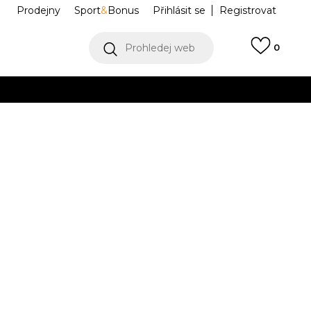
Prodejny
Sport
&
Bonus
Přihlásit se
Registrovat
Prohledej web
0
VÍCE
Collect)
VÍCE
DTA243F609-11
M
L
L
Í DOSTUPNÝ