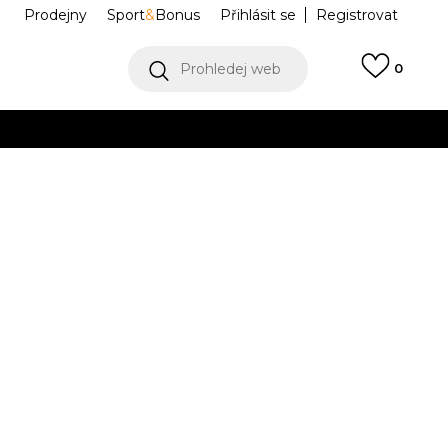
Prodejny
Sport
&
Bonus
Přihlásit se
Registrovat
Prohledej web
0
VÍCE
Collect)
VÍCE
ia
ELA251F608-11
Informujte mě o slevách
robce:
1.249,00
Kč
M
L
L
XL
XL