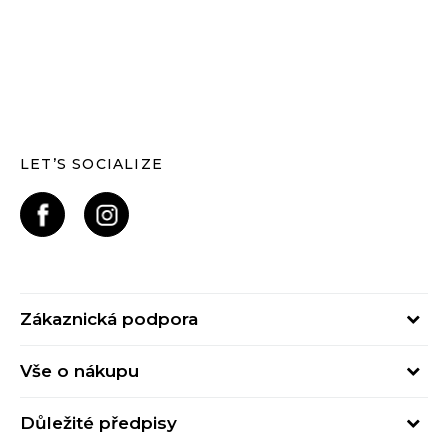
LET’S SOCIALIZE
Zákaznická podpora
Pondělí – Pátek
Vše o nákupu
od 09:00 do 17:00
Nejčastější dotazy
online@buzzsneakers.cz
Důležité předpisy
Stav objednávky
Kontakty