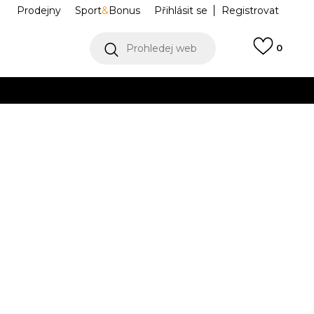
Prodejny
Sport
&
Bonus
Přihlásit se
Registrovat
Prohledej web
0
VÍCE
Collect)
VÍCE
DTA253F621-11
M
L
L
XL
XL
Í DOSTUPNÝ