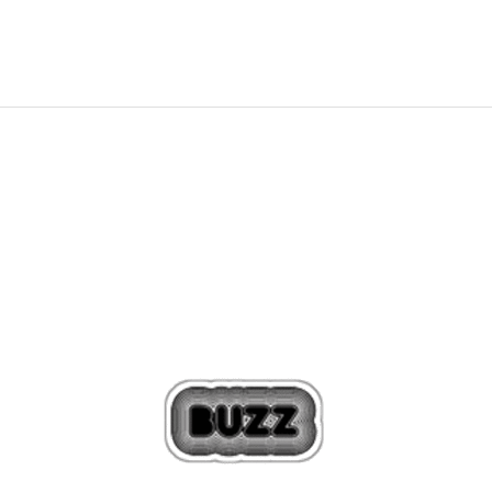
Sleva
50
%