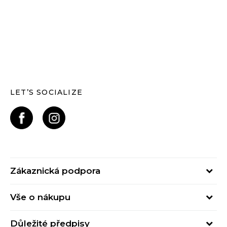
LET’S SOCIALIZE
Zákaznická podpora
Pondělí – Pátek
Vše o nákupu
od 09:00 do 17:00
Nejčastější dotazy
online@buzzsneakers.cz
Důležité předpisy