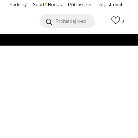
Prodejny
Sport
&
Bonus
Přihlásit se
Registrovat
Prohledej web
0
VÍCE
Collect)
VÍCE
e Essential
NF0A89EXQLI1
Informujte mě o slevách
robce:
1.799,00
Kč
M
L
L
XL
XL
2XL
2XL