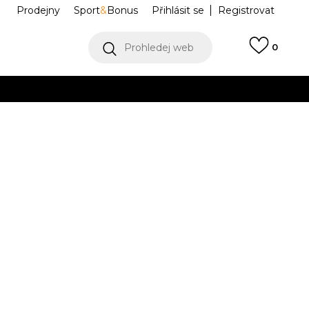
Prodejny
Sport
&
Bonus
Přihlásit se
Registrovat
Prohledej web
0
VÍCE
Collect)
VÍCE
ENBAUER TT
KT5043
Informujte mě o slevách
robce:
1.799,00
Kč
M
L
L
XL
XL
2XL
2XL