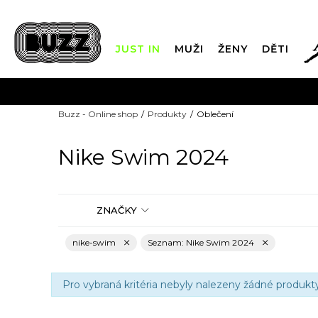
JUST IN
MUŽI
ŽENY
DĚTI
FIN
Buzz - Online shop
Produkty
Oblečení
DOPRAVA Z
Nike Swim 2024
ZNAČKY
nike-swim
Seznam: Nike Swim 2024
Pro vybraná kritéria nebyly nalezeny žádné produkty