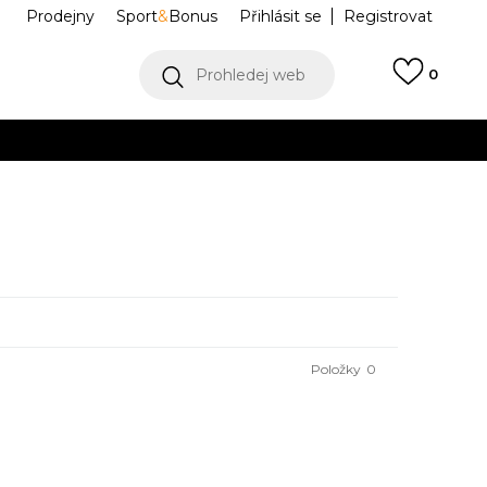
Prodejny
Sport
&
Bonus
Přihlásit se
Registrovat
Prohledej web
0
VÍCE
Collect)
VÍCE
Položky
0