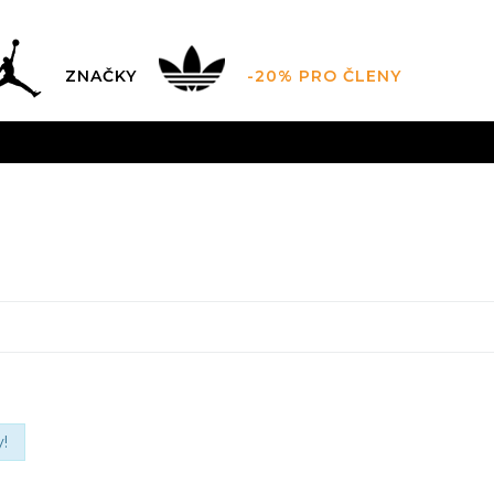
ZNAČKY
-20% PRO ČLENY
AL SALE AŽ -60 %
+ EXTRA SLEVA 10 % POUZE DO 9.8.
DARMA
pro objednávky nad 2.500 Kč
(neplatí pro Click&
!