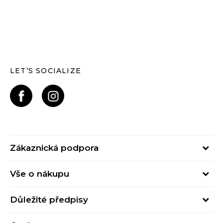
LET’S SOCIALIZE
Zákaznická podpora
Pondělí – Pátek
Vše o nákupu
od 09:00 do 17:00
Nejčastější dotazy
online@buzzsneakers.cz
Důležité předpisy
Stav objednávky
Kontakty
Obchodní podmínky
Způsoby platby