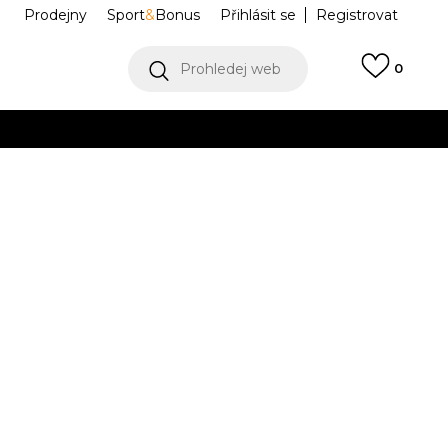
Prodejny
Sport
&
Bonus
Přihlásit se
Registrovat
Prohledej web
0
VÍCE
Collect)
VÍCE
 Breanna
JCFYL128006-509
38
6
39
7
40
8
41
Í DOSTUPNÝ