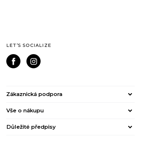
LET’S SOCIALIZE
Zákaznická podpora
Pondělí – Pátek
Vše o nákupu
od 09:00 do 17:00
Nejčastější dotazy
online@buzzsneakers.cz
Důležité předpisy
Stav objednávky
Kontakty
Obchodní podmínky
Způsoby platby