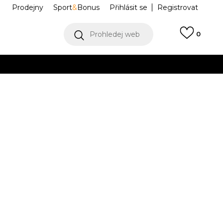
Prodejny
Sport
&
Bonus
Přihlásit se
Registrovat
Prohledej web
0
VÍCE
Collect)
VÍCE
Clog
10001-6UI
Informujte mě o slevách
robce:
1.399,00
Kč
/W8
M7/W9
M8/W10
-39
39-40
41-42