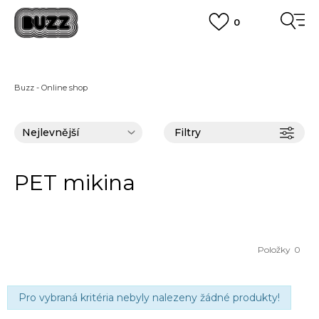
0
FINAL SALE AŽ -60 %
+ EXTRA SLEVA 10 % POUZE DO 9.8.
VÍCE
DOPRAVA ZDARMA
pro objednávky nad 2.500 Kč
(neplatí pro Click&Collect)
Buzz - Online shop
VÍCE
Filtry
PET mikina
Položky
0
Pro vybraná kritéria nebyly nalezeny žádné produkty!