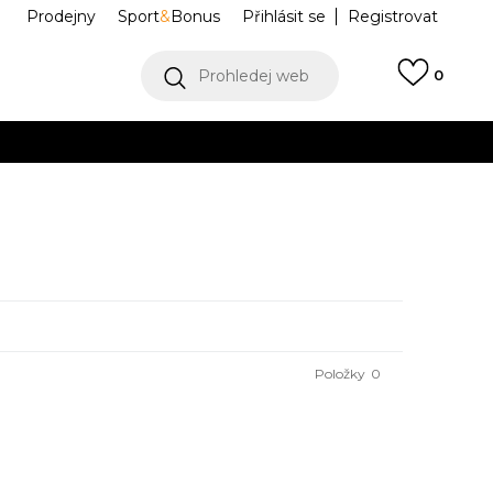
Prodejny
Sport
&
Bonus
Přihlásit se
Registrovat
Prohledej web
0
VÍCE
Collect)
VÍCE
Položky
0