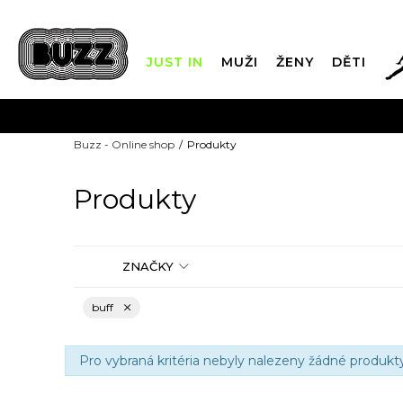
JUST IN
MUŽI
ŽENY
DĚTI
FIN
Buzz - Online shop
Produkty
DOPRAVA Z
Produkty
ZNAČKY
buff
Pro vybraná kritéria nebyly nalezeny žádné produkty