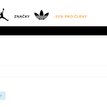
ZNAČKY
-20% PRO ČLENY
AL SALE AŽ -60 %
+ EXTRA SLEVA 10 % POUZE DO 9.8.
DARMA
pro objednávky nad 2.500 Kč
(neplatí pro Click&
!