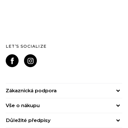
LET’S SOCIALIZE
Zákaznická podpora
Pondělí – Pátek
Vše o nákupu
od 09:00 do 17:00
Nejčastější dotazy
online@buzzsneakers.cz
Důležité předpisy
Stav objednávky
Kontakty