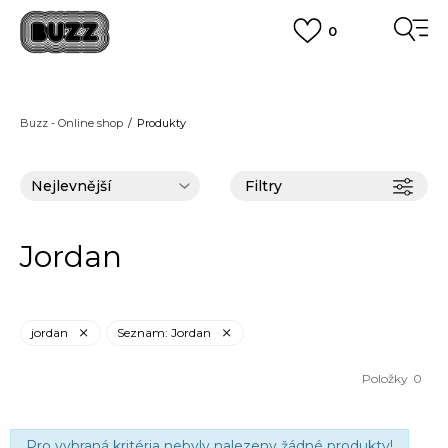
0
DOPRAVA ZDARMA
pro objednávky nad 2.500 Kč
(neplatí pro Click&Collect)
VÍCE
Buzz - Online shop
Produkty
Filtry
Jordan
jordan
Seznam: Jordan
Položky
0
Pro vybraná kritéria nebyly nalezeny žádné produkty!